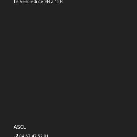
Le Vendredi de 9H à 12H
ASCL
04 67 47 52 81