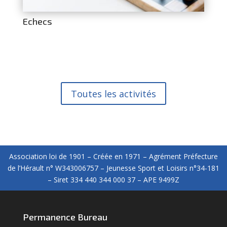
Echecs
Toutes les activités
Association loi de 1901 – Créée en 1971 – Agrément Préfecture
de l’Hérault n° W343006757 – Jeunesse Sport et Loisirs n°34-181
– Siret 334 440 344 000 37 – APE 9499Z
Permanence Bureau