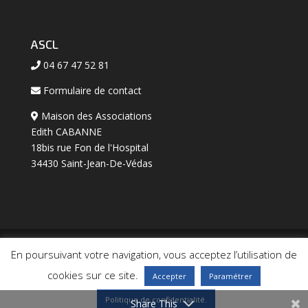
ASCL
04 67 47 52 81
Formulaire de contact
Maison des Associations
Edith CABANNE
18bis rue Fon de l'Hospital
34430 Saint-Jean-De-Védas
En poursuivant votre navigation, vous acceptez l’utilisation de
Design de
BS CONSEIL
-
Mentions légales
-
Politique
cookies sur ce site.
Accepter
Paramétrer
de confidentialité
- © 2026
Politique de confidentialité.
Share This