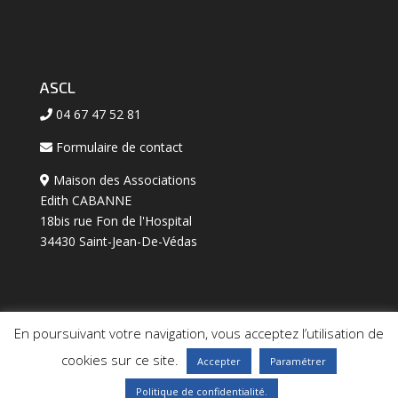
ASCL
04 67 47 52 81
Formulaire de contact
Maison des Associations
Edith CABANNE
18bis rue Fon de l'Hospital
34430 Saint-Jean-De-Védas
En poursuivant votre navigation, vous acceptez l’utilisation de
cookies sur ce site.
Accepter
Paramétrer
Design de
BS CONSEIL
-
Mentions légales
-
Politique
Politique de confidentialité.