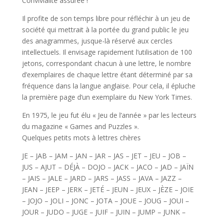
Convivialité assurée !
Il profite de son temps libre pour réfléchir à un jeu de
société qui mettrait à la portée du grand public le jeu
des anagrammes, jusque-là réservé aux cercles
intellectuels. Il envisage rapidement l’utilisation de 100
jetons, correspondant chacun à une lettre, le nombre
d’exemplaires de chaque lettre étant déterminé par sa
fréquence dans la langue anglaise. Pour cela, il épluche
la première page d’un exemplaire du New York Times.
En 1975, le jeu fut élu « Jeu de l’année » par les lecteurs
du magazine « Games and Puzzles ».
Quelques petits mots à lettres chères
JE – JAB – JAM – JAN – JAR – JAS – JET – JEU – JOB –
JUS – AJUT – DÉJÀ – DOJO – JACK – JACO – JAD – JAÏN
– JAIS – JALE – JARD – JARS – JASS – JAVA – JAZZ –
JEAN – JEEP – JERK – JETÉ – JEUN – JEUX – JÈZE – JOIE
– JOJO – JOLI – JONC – JOTA – JOUE – JOUG – JOUI –
JOUR – JUDO – JUGE – JUIF – JUIN – JUMP – JUNK –